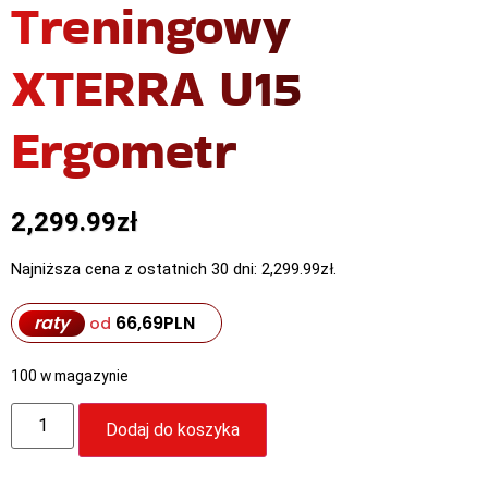
Treningowy
XTERRA U15
Ergometr
2,299.99
zł
Najniższa cena z ostatnich 30 dni:
2,299.99
zł
.
raty
66,69
PLN
od
100 w magazynie
Dodaj do koszyka