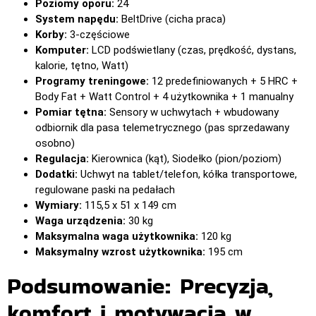
Poziomy oporu:
24
System napędu:
BeltDrive (cicha praca)
Korby:
3-częściowe
Komputer:
LCD podświetlany (czas, prędkość, dystans,
kalorie, tętno, Watt)
Programy treningowe:
12 predefiniowanych + 5 HRC +
Body Fat + Watt Control + 4 użytkownika + 1 manualny
Pomiar tętna:
Sensory w uchwytach + wbudowany
odbiornik dla pasa telemetrycznego (pas sprzedawany
osobno)
Regulacja:
Kierownica (kąt), Siodełko (pion/poziom)
Dodatki:
Uchwyt na tablet/telefon, kółka transportowe,
regulowane paski na pedałach
Wymiary:
115,5 x 51 x 149 cm
Waga urządzenia:
30 kg
Maksymalna waga użytkownika:
120 kg
Maksymalny wzrost użytkownika:
195 cm
Podsumowanie: Precyzja,
komfort i motywacja w